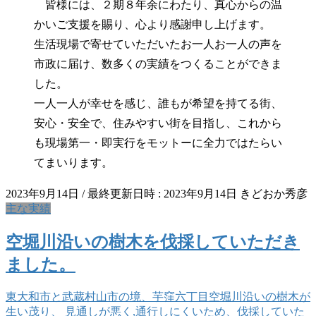
皆様には、２期８年余にわたり、真心からの温
かいご支援を賜り、心より感謝申し上げます。
生活現場で寄せていただいたお一人お一人の声を
市政に届け、数多くの実績をつくることができま
した。
一人一人が幸せを感じ、誰もが希望を持てる街、
安心・安全で、住みやすい街を目指し、これから
も現場第一・即実行をモットーに全力ではたらい
てまいります。
2023年9月14日
/ 最終更新日時 :
2023年9月14日
きどおか秀彦
主な実績
空堀川沿いの樹木を伐採していただき
ました。
東大和市と武蔵村山市の境、芋窪六丁目空堀川沿いの樹木が
生い茂り、 見通しが悪く,通行しにくいため、伐採していた