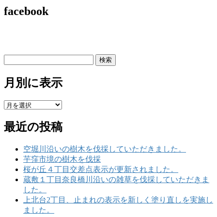
facebook
り
検
索:
月別に表示
月
別
最近の投稿
に
表
示
空堀川沿いの樹木を伐採していただきました。
芋窪市境の樹木を伐採
桜が丘４丁目交差点表示が更新されました。
蔵敷１丁目奈良橋川沿いの雑草を伐採していただきま
した。
上北台2丁目、止まれの表示を新しく塗り直しを実施し
ました。