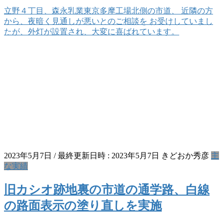
立野４丁目、森永乳業東京多摩工場北側の市道、 近隣の方
から、夜暗く見通しが悪いとのご相談を お受けしていまし
たが、外灯が設置され、大変に喜ばれています。
2023年5月7日
/ 最終更新日時 :
2023年5月7日
きどおか秀彦
主
な実績
旧カシオ跡地裏の市道の通学路、白線
の路面表示の塗り直しを実施