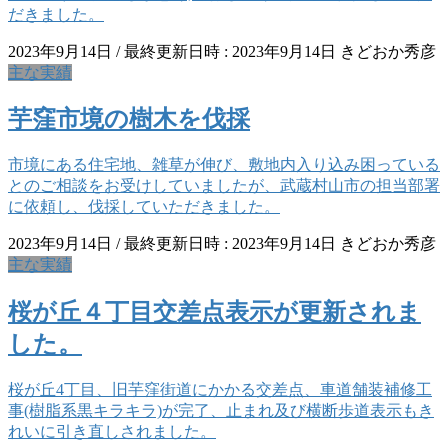
だきました。
2023年9月14日
/ 最終更新日時 :
2023年9月14日
きどおか秀彦
主な実績
芋窪市境の樹木を伐採
市境にある住宅地、雑草が伸び、敷地内入り込み困っている
とのご相談をお受けしていましたが、武蔵村山市の担当部署
に依頼し、伐採していただきました。
2023年9月14日
/ 最終更新日時 :
2023年9月14日
きどおか秀彦
主な実績
桜が丘４丁目交差点表示が更新されま
した。
桜が丘4丁目、旧芋窪街道にかかる交差点、車道舗装補修工
事(樹脂系黒キラキラ)が完了、止まれ及び横断歩道表示もき
れいに引き直しされました。