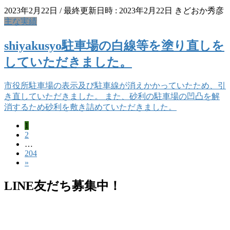
2023年2月22日
/ 最終更新日時 :
2023年2月22日
きどおか秀彦
主な実績
shiyakusyo駐車場の白線等を塗り直しを
していただきました。
市役所駐車場の表示及び駐車線が消えかかっていたため、引
き直していただきました。 また、砂利の駐車場の凹凸を解
消するため砂利を敷き詰めていただきました。
固
1
投
固
2
定
稿
…
定
ペ
固
204
ペ
ー
の
»
定
ー
ジ
ペ
ペ
ジ
LINE友だち募集中！
ー
ー
ジ
ジ
送