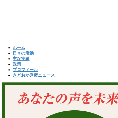
コ
ナ
ン
ビ
テ
ゲ
ン
ー
ツ
シ
へ
ョ
ス
ン
キ
に
ホーム
ッ
移
日々の活動
プ
動
主な実績
政策
プロフィール
きどおか秀彦ニュース