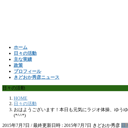
コ
ナ
ン
ビ
テ
ゲ
ン
ー
ツ
シ
へ
ョ
ス
ン
ホーム
キ
に
日々の活動
ッ
移
主な実績
プ
動
政策
プロフィール
きどおか秀彦ニュース
日々の活動
HOME
日々の活動
おはようございます！本日も元気にラジオ体操、ゆうゆ
(*^^*)
2015年7月7日
/ 最終更新日時 :
2015年7月7日
きどおか秀彦
日