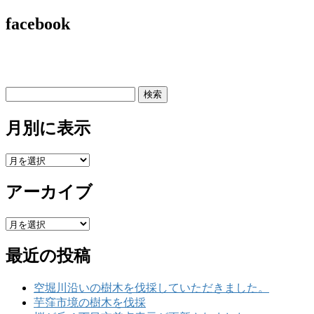
facebook
検
索:
月別に表示
月
別
アーカイブ
に
表
示
ア
ー
最近の投稿
カ
イ
ブ
空堀川沿いの樹木を伐採していただきました。
芋窪市境の樹木を伐採