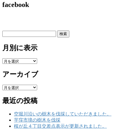
facebook
検
索:
月別に表示
月
別
アーカイブ
に
表
示
ア
ー
最近の投稿
カ
イ
ブ
空堀川沿いの樹木を伐採していただきました。
芋窪市境の樹木を伐採
桜が丘４丁目交差点表示が更新されました。