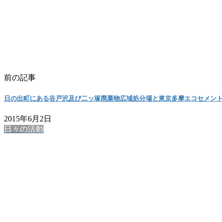
前の記事
日の出町にある谷戸沢及び二ッ塚廃棄物広域処分場と東京多摩エコセメン
2015年6月2日
日々の活動