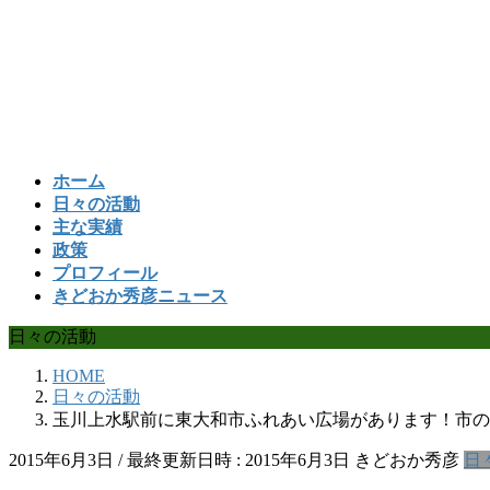
コ
ナ
ン
ビ
テ
ゲ
ン
ー
ツ
シ
へ
ョ
ス
ン
ホーム
キ
に
日々の活動
ッ
移
主な実績
プ
動
政策
プロフィール
きどおか秀彦ニュース
日々の活動
HOME
日々の活動
玉川上水駅前に東大和市ふれあい広場があります！市の観
2015年6月3日
/ 最終更新日時 :
2015年6月3日
きどおか秀彦
日