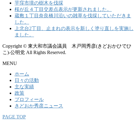
芋窪市境の樹木を伐採
桜が丘４丁目交差点表示が更新されました。
蔵敷１丁目奈良橋川沿いの雑草を伐採していただきま
した。
上北台2丁目、止まれの表示を新しく塗り直しを実施し
ました。
Copyright © 東大和市議会議員 木戸岡秀彦(きどおかひでひ
こ)-公明党 All Rights Reserved.
MENU
ホーム
日々の活動
主な実績
政策
プロフィール
きどおか秀彦ニュース
PAGE TOP