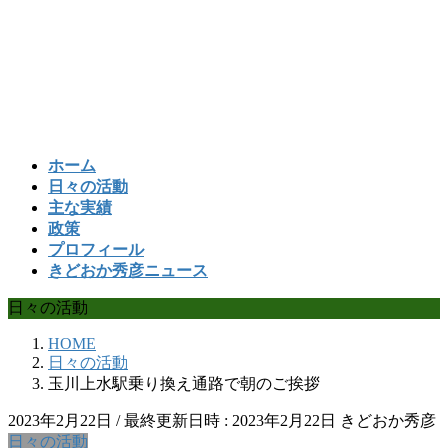
コ
ナ
ン
ビ
テ
ゲ
ン
ー
ツ
シ
へ
ョ
ス
ン
ホーム
キ
に
日々の活動
ッ
移
主な実績
プ
動
政策
プロフィール
きどおか秀彦ニュース
日々の活動
HOME
日々の活動
玉川上水駅乗り換え通路で朝のご挨拶
2023年2月22日
/ 最終更新日時 :
2023年2月22日
きどおか秀彦
日々の活動