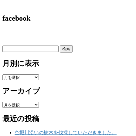
facebook
検
索:
月別に表示
月
別
アーカイブ
に
表
示
ア
ー
最近の投稿
カ
イ
ブ
空堀川沿いの樹木を伐採していただきました。