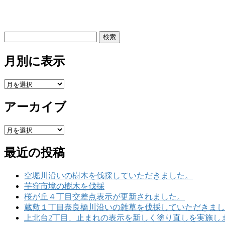
検
索:
月別に表示
月
別
アーカイブ
に
表
示
ア
ー
最近の投稿
カ
イ
ブ
空堀川沿いの樹木を伐採していただきました。
芋窪市境の樹木を伐採
桜が丘４丁目交差点表示が更新されました。
蔵敷１丁目奈良橋川沿いの雑草を伐採していただきまし
上北台2丁目、止まれの表示を新しく塗り直しを実施し