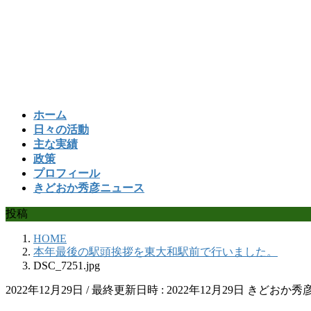
コ
ナ
ン
ビ
テ
ゲ
ン
ー
ツ
シ
へ
ョ
ス
ン
ホーム
キ
に
日々の活動
ッ
移
主な実績
プ
動
政策
プロフィール
きどおか秀彦ニュース
投稿
HOME
本年最後の駅頭挨拶を東大和駅前で行いました。
DSC_7251.jpg
2022年12月29日
/ 最終更新日時 :
2022年12月29日
きどおか秀