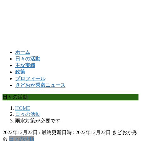
コ
ナ
ン
ビ
テ
ゲ
ン
ー
ツ
シ
へ
ョ
ス
ン
ホーム
キ
に
日々の活動
ッ
移
主な実績
プ
動
政策
プロフィール
きどおか秀彦ニュース
日々の活動
HOME
日々の活動
雨水対策が必要です。
2022年12月22日
/ 最終更新日時 :
2022年12月22日
きどおか秀
彦
日々の活動