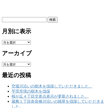
検
索:
月別に表示
月
別
アーカイブ
に
表
示
ア
ー
最近の投稿
カ
イ
ブ
空堀川沿いの樹木を伐採していただきました。
芋窪市境の樹木を伐採
桜が丘４丁目交差点表示が更新されました。
蔵敷１丁目奈良橋川沿いの雑草を伐採していただきま
した。