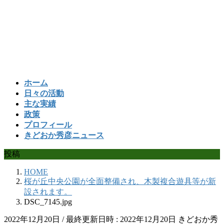
コ
ナ
ン
ビ
テ
ゲ
ン
ー
ツ
シ
へ
ョ
ス
ン
ホーム
キ
に
日々の活動
ッ
移
主な実績
プ
動
政策
プロフィール
きどおか秀彦ニュース
投稿
HOME
桜が丘中央公園が全面整備され、木製複合遊具等が新
設されます。
DSC_7145.jpg
2022年12月20日
/ 最終更新日時 :
2022年12月20日
きどおか秀