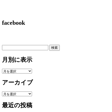
facebook
検
索:
月別に表示
月
別
アーカイブ
に
表
示
ア
ー
最近の投稿
カ
イ