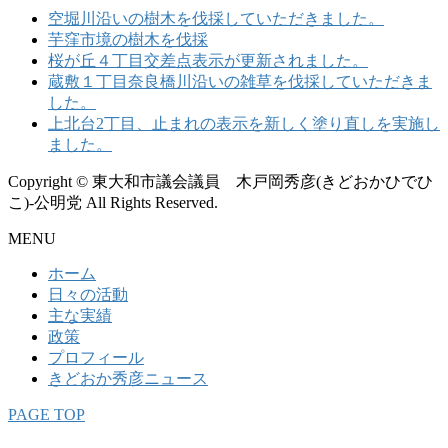
ブ
空堀川沿いの樹木を伐採していただきました。
芋窪市境の樹木を伐採
桜が丘４丁目交差点表示が更新されました。
蔵敷１丁目奈良橋川沿いの雑草を伐採していただきま
した。
上北台2丁目、止まれの表示を新しく塗り直しを実施し
ました。
Copyright © 東大和市議会議員 木戸岡秀彦(きどおかひでひ
こ)-公明党 All Rights Reserved.
MENU
ホーム
日々の活動
主な実績
政策
プロフィール
きどおか秀彦ニュース
PAGE TOP