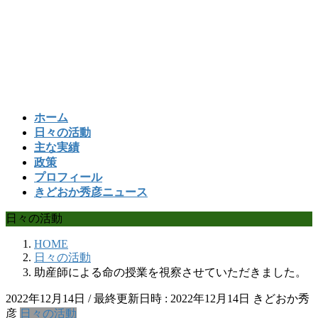
コ
ナ
ン
ビ
テ
ゲ
ン
ー
ツ
シ
へ
ョ
ス
ン
ホーム
キ
に
日々の活動
ッ
移
主な実績
プ
動
政策
プロフィール
きどおか秀彦ニュース
日々の活動
HOME
日々の活動
助産師による命の授業を視察させていただきました。
2022年12月14日
/ 最終更新日時 :
2022年12月14日
きどおか秀
彦
日々の活動