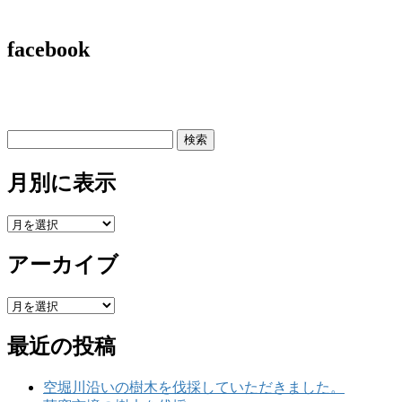
facebook
検
索:
月別に表示
月
別
アーカイブ
に
表
示
ア
ー
最近の投稿
カ
イ
ブ
空堀川沿いの樹木を伐採していただきました。