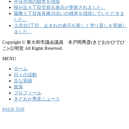
芋窪市境の樹木を伐採
桜が丘４丁目交差点表示が更新されました。
蔵敷１丁目奈良橋川沿いの雑草を伐採していただきま
した。
上北台2丁目、止まれの表示を新しく塗り直しを実施し
ました。
Copyright © 東大和市議会議員 木戸岡秀彦(きどおかひでひ
こ)-公明党 All Rights Reserved.
MENU
ホーム
日々の活動
主な実績
政策
プロフィール
きどおか秀彦ニュース
PAGE TOP