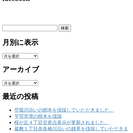
検
索:
月別に表示
月
別
アーカイブ
に
表
示
ア
ー
最近の投稿
カ
イ
ブ
空堀川沿いの樹木を伐採していただきました。
芋窪市境の樹木を伐採
桜が丘４丁目交差点表示が更新されました。
蔵敷１丁目奈良橋川沿いの雑草を伐採していただきま