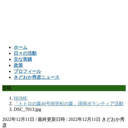
コ
ナ
ン
ビ
テ
ゲ
ン
ー
ツ
シ
へ
ョ
ス
ン
ホーム
キ
に
日々の活動
ッ
移
主な実績
プ
動
政策
プロフィール
きどおか秀彦ニュース
投稿
HOME
「トトロの森40号地笠松の森」清掃ボランティア活動
DSC_7013.jpg
2022年12月11日
/ 最終更新日時 :
2022年12月11日
きどおか秀
彦