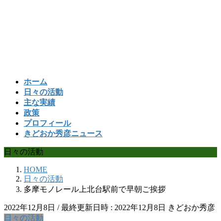
コ
ナ
ン
ビ
テ
ゲ
ン
ー
ツ
シ
へ
ョ
ス
ン
ホーム
キ
に
日々の活動
ッ
移
主な実績
プ
動
政策
プロフィール
きどおか秀彦ニュース
日々の活動
HOME
日々の活動
多摩モノレール上北台駅前で早朝ご挨拶
2022年12月8日
/ 最終更新日時 :
2022年12月8日
きどおか秀彦
日々の活動