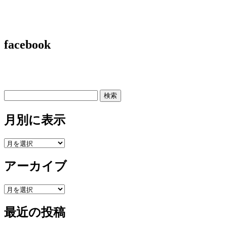
facebook
検
索:
月別に表示
月
別
アーカイブ
に
表
示
ア
ー
最近の投稿
カ
イ