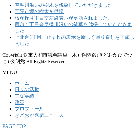
ブ
空堀川沿いの樹木を伐採していただきました。
芋窪市境の樹木を伐採
桜が丘４丁目交差点表示が更新されました。
蔵敷１丁目奈良橋川沿いの雑草を伐採していただきま
した。
上北台2丁目、止まれの表示を新しく塗り直しを実施し
ました。
Copyright © 東大和市議会議員 木戸岡秀彦(きどおかひでひ
こ)-公明党 All Rights Reserved.
MENU
ホーム
日々の活動
主な実績
政策
プロフィール
きどおか秀彦ニュース
PAGE TOP