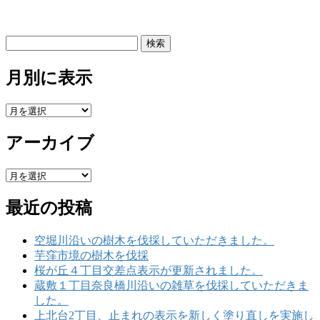
検
索:
月別に表示
月
別
アーカイブ
に
表
示
ア
ー
最近の投稿
カ
イ
ブ
空堀川沿いの樹木を伐採していただきました。
芋窪市境の樹木を伐採
桜が丘４丁目交差点表示が更新されました。
蔵敷１丁目奈良橋川沿いの雑草を伐採していただきま
した。
上北台2丁目、止まれの表示を新しく塗り直しを実施し