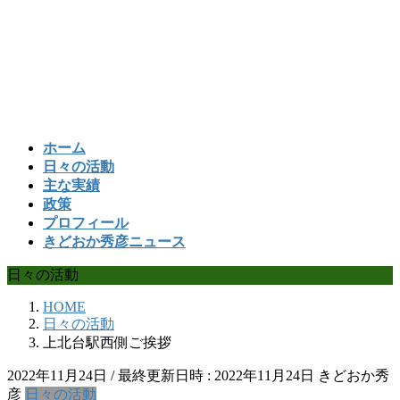
コ
ナ
ン
ビ
テ
ゲ
ン
ー
ツ
シ
へ
ョ
ス
ン
ホーム
キ
に
日々の活動
ッ
移
主な実績
プ
動
政策
プロフィール
きどおか秀彦ニュース
日々の活動
HOME
日々の活動
上北台駅西側ご挨拶
2022年11月24日
/ 最終更新日時 :
2022年11月24日
きどおか秀
彦
日々の活動